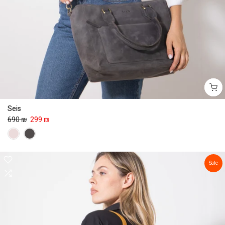
Seis
690 ₪
299 ₪
Sale