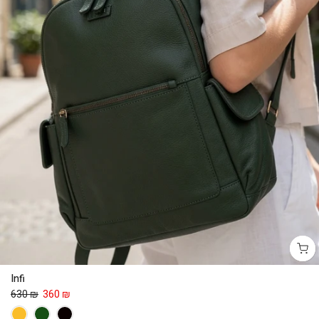
Infi
630 ₪
360 ₪