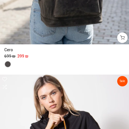
Cero
699 ₪
399 ₪
Sale