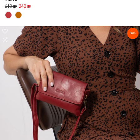
619 ₪
240 ₪
Sale