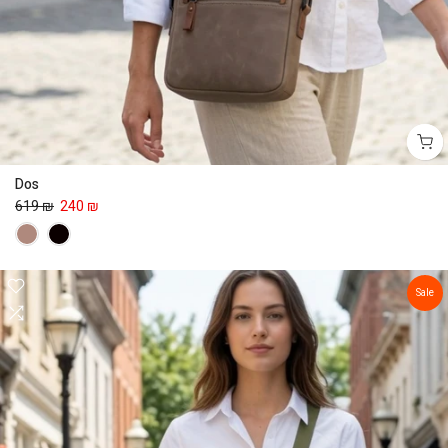
Dos
619 ₪
240 ₪
Sale