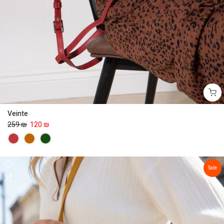
Veinte
259 ₪
120 ₪
Sale