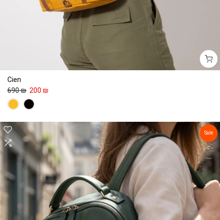
Cien
690 ₪
200 ₪
Sale