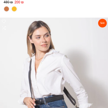
480 ₪
200 ₪
Sale