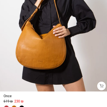
Once
619 ₪
230 ₪