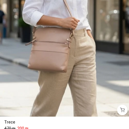
Trece
470 ₪
200 ₪