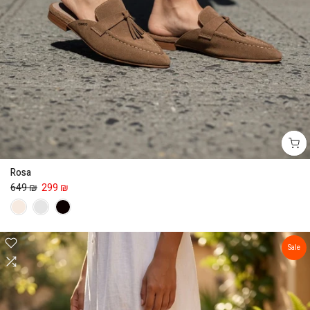
Rosa
649 ₪
299 ₪
Sale