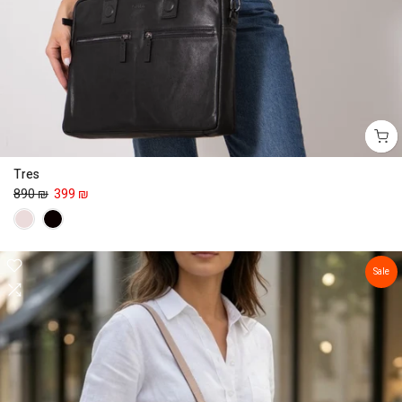
Tres
890 ₪
399 ₪
Sale