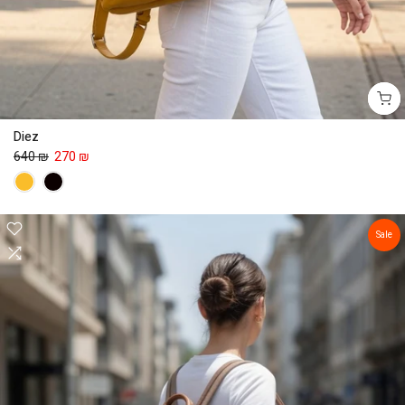
Diez
640 ₪
270 ₪
Sale