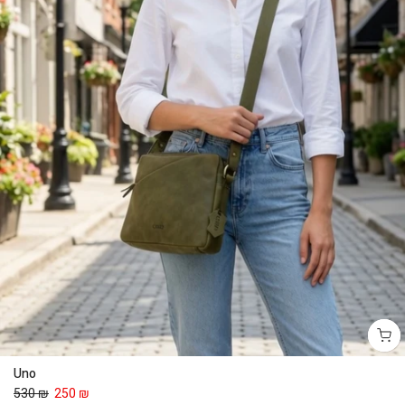
Uno
530 ₪
250 ₪