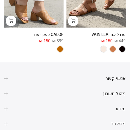
סנדל עור VAINILLA
CALOR כפכף עור
ga
 ₪
150 ₪
599 ₪
150 ₪
449 ₪
אנשי קשר
ניהול חשבון
מידע
ניוזלטר