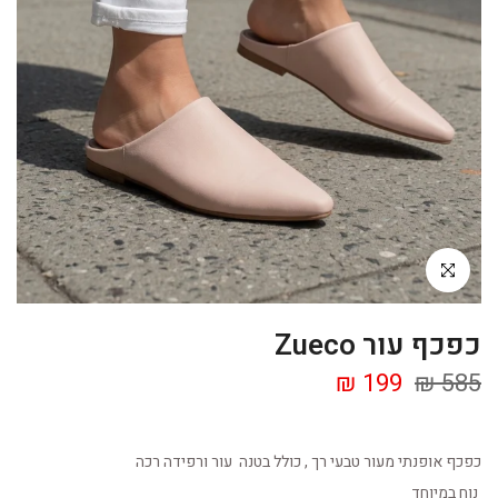
Click to enlarge
כפכף עור Zueco
199 ₪
585 ₪
כפכף אופנתי מעור טבעי רך , כולל בטנה עור ורפידה רכה
נוח במיוחד