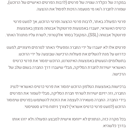
במקרה של הקלדה שגויה של פרטים (לרבות הפרטים האישיים של הרוכש),
שמורה לחברה ו/או מי מטעמה הזכות לפסול את ההצעה.
פרטי הפעולה באתר, לרבות פרטי ההצעה ופרטי הרוכש, אך למעט פרטי
כרטיס האשראי, יועברו באמצעות פרוטוקול אבטחה מוצפן באמצעות
פרוטקול אבטחה (SSL), המקובל בסחר אלקטרוני, לשרת עליו מתנהל האתר.
פרטים אלו לא יועברו על ידי החברה ומפעילי האתר לגורמים חיצוניים, למעט
כדרוש על מנת להשלים את פעולות הרכישה שבוצעה על ידי הרוכש.
בתשלומים הנעשים באמצעות האינטרנט, הרוכש ימסור את פרטי כרטיס
האשראי ישירות לחברת הסליקה, מבלי שיעברו דרך החברה בשום שלב של
הרכישה.
ברכישות באמצעות הטלפון הרוכש ימסור את פרטי כרטיס האשראי לנציג
החברה, וזה יזינם ישירות לשרתי חברת הסליקה, מבלי לשמור את הפרטים
בידי החברה. החברה משאירה לעצמה את הזכות להשתמש בפרטים שימסור
הרוכש (למעט פרטי כרטיס אשראי) לצורך ניתוח מידע סטטיסטי.
בכל מקרה כזה, הנתונים לא ייוחסו אישית למבצע הפעולה ולא יזהו אותו
בדרך כלשהיא.