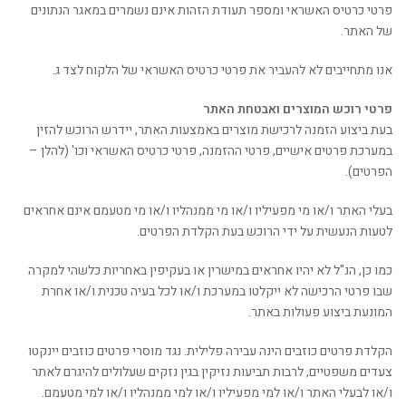
פרטי כרטיס האשראי ומספר תעודת הזהות אינם נשמרים במאגר הנתונים
של האתר.
אנו מתחייבים לא להעביר את פרטי כרטיס האשראי של הלקוח לצד ג.
פרטי רוכש המוצרים ואבטחת האתר
בעת ביצוע הזמנה לרכישת מוצרים באמצעות האתר, יידרש הרוכש להזין
במערכת פרטים אישיים, פרטי ההזמנה, פרטי כרטיס האשראי וכו' (להלן –
הפרטים).
בעלי האתר ו/או מי מפעיליו ו/או מי ממנהליו ו/או מי מטעמם אינם אחראים
לטעות הנעשית על ידי הרוכש בעת הקלדת הפרטים.
כמו כן, הנ"ל לא יהיו אחראים במישרין או בעקיפין באחריות כלשהי למקרה
שבו פרטי הרכישה לא ייקלטו במערכת ו/או לכל בעיה טכנית ו/או אחרת
המונעת ביצוע פעולות באתר.
הקלדת פרטים כוזבים הינה עבירה פלילית. נגד מוסרי פרטים כוזבים יינקטו
צעדים משפטיים, לרבות תביעות נזיקין בגין נזקים שעלולים להיגרם לאתר
ו/או לבעלי האתר ו/או למי מפעיליו ו/או למי ממנהליו ו/או למי מטעמם.