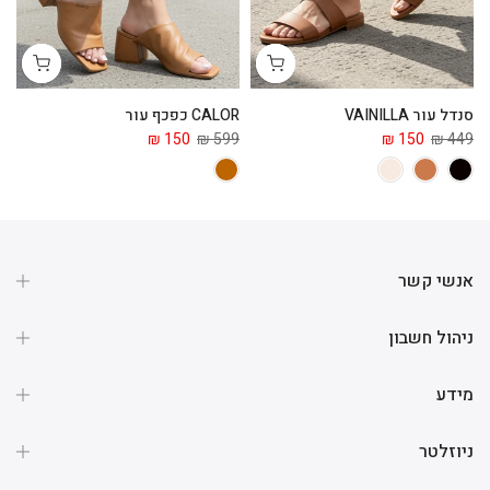
סנדל עור VAINILLA
CALOR כפכף עור
ga
 ₪
150 ₪
599 ₪
150 ₪
449 ₪
אנשי קשר
ניהול חשבון
מידע
ניוזלטר