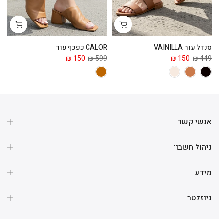
סנדל עור VAINILLA
CALOR כפכף עור
ga
 ₪
150 ₪
599 ₪
150 ₪
449 ₪
אנשי קשר
ניהול חשבון
מידע
ניוזלטר