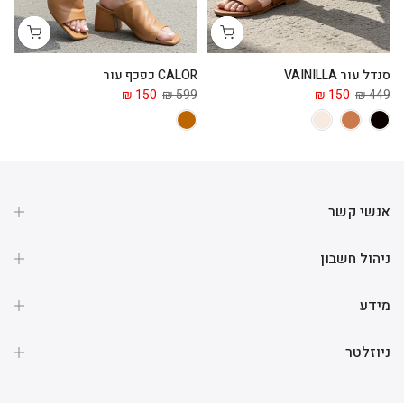
סנדל עור VAINILLA
CALOR כפכף עור
ga
 ₪
150 ₪
599 ₪
150 ₪
449 ₪
אנשי קשר
ניהול חשבון
מידע
ניוזלטר