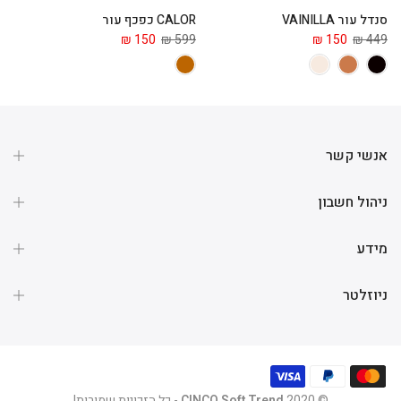
סנדל עור VAINILLA
CALOR כפכף עור
ga
 ₪
150 ₪
599 ₪
150 ₪
449 ₪
אנשי קשר
ניהול חשבון
מידע
ניוזלטר
© 2020
CINCO Soft Trend
- כל הזכויות שמורות!