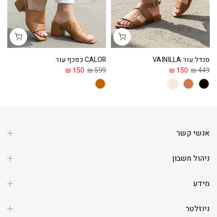
סנדל עור VAINILLA
CALOR כפכף עור
ga
 ₪
150 ₪
599 ₪
150 ₪
449 ₪
אנשי קשר
ניהול חשבון
מידע
ניוזלטר