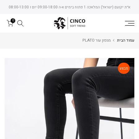
Skip
א״ת יקנעם (ישראל) המלאכה 1 פתוח בימים א-ה 09:00-18:00 יום ו 08:00-13:00
to
content
0
עמוד הבית
מגפון עור PLATO
מבצע