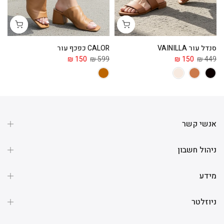
סנדל עור VAINILLA
CALOR כפכף עור
ga
 ₪
150 ₪
599 ₪
150 ₪
449 ₪
אנשי קשר
ניהול חשבון
מידע
ניוזלטר