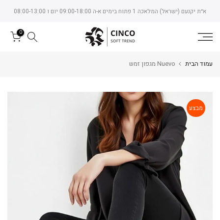
Skip
א״ת יקנעם (ישראל) המלאכה 1 פתוח בימים א-ה 09:00-18:00 יום ו 08:00-13:00
to
content
0
עמוד הבית
Nuevo מגפון זמש
מבצע