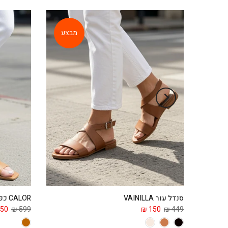
מבצע
סנדל עור VAINILLA
CALOR כפכף עור
50 ₪
599 ₪
150 ₪
449 ₪