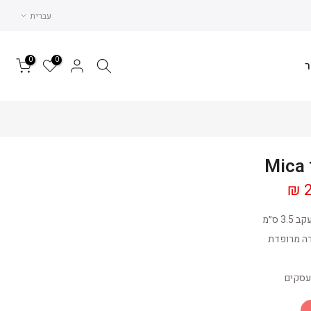
עברית
0
0
ר
M
2
3 ס״מ
דה מרופדת