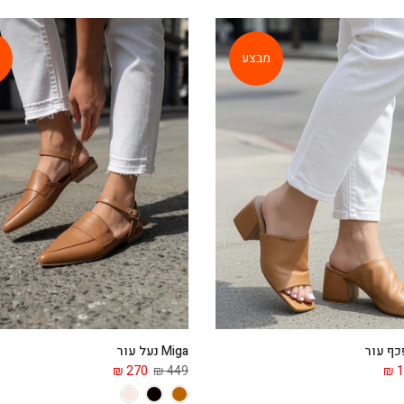
מבצע
Miga נעל עור
270 ₪
449 ₪
1