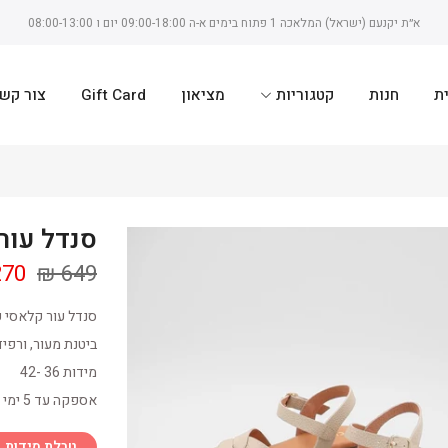
א״ת יקנעם (ישראל) המלאכה 1 פתוח בימים א-ה 09:00-18:00 יום ו 08:00-13:00
ת
חנות
קטגוריות
מציאון
Gift Card
צור קש
סנדל עור ica
70 ₪
649 ₪
סנדל עור קלאסי עקב .5
ביטנת מעור, ורפי
מידות 36 -42
אספקה עד 5 ימי עסקים
טבלת מידות