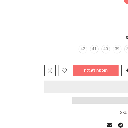
3
42
41
40
39
הוספה לעגלה
SKU