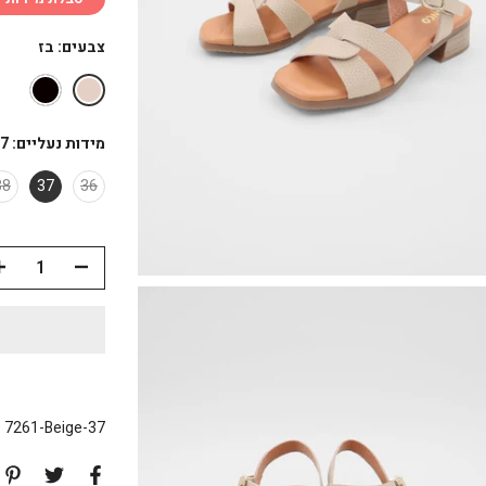
צבעים:
בז
מידות נעליים:
7
38
37
36
:
7261-Beige-37