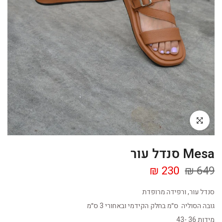
Click to enlarge
Mesa סנדל עור
230 ₪
649 ₪
סנדל עור, ורפידה מרופדת
גובה הסוליה ס״מ בחלק הקידמי ובאחורי 3 ס״מ
מידות 36 -43