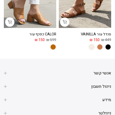
סנדל עור VAINILLA
CALOR כפכף עור
ga
 ₪
150 ₪
599 ₪
150 ₪
449 ₪
אנשי קשר
ניהול חשבון
מידע
ניוזלטר