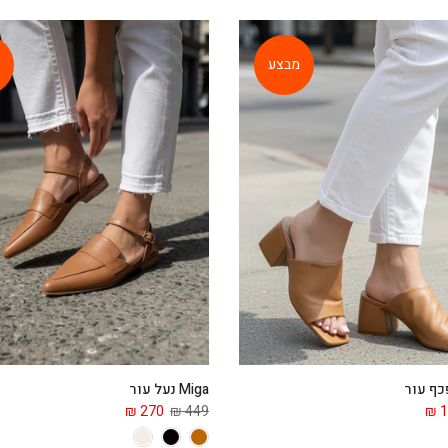
מבצע
Miga נעל עור
270 ₪
449 ₪
1