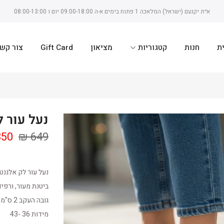
א״ת יקנעם (ישראל) המלאכה 1 פתוח בימים א-ה 09:00-18:00 יום ו 08:00-13:00
ת
חנות
קטגוריות
מציאון
Gift Card
צור קש
נעל עור לק o
50 ₪
649 ₪
נעל עור לק אלגנט
ביטנת מעור, ורפיד
גובה העקב 2 ס"מ
מידות 36 -43