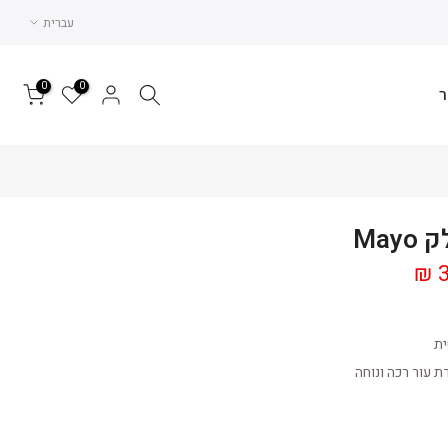
עברית
0
0
ר
May
3
ית
ת עור רכה ונוחה