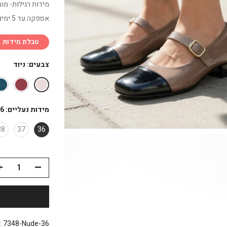
מידות רגילות- מו
אספקה עד 5 ימים
טבלת מידות
צבעים:
ניוד
מידות נעליים:
6
38
37
36
:
7348-Nude-36