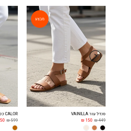
מבצע
סנדל עור VAINILLA
CALOR כפכף עור
50 ₪
599 ₪
150 ₪
449 ₪