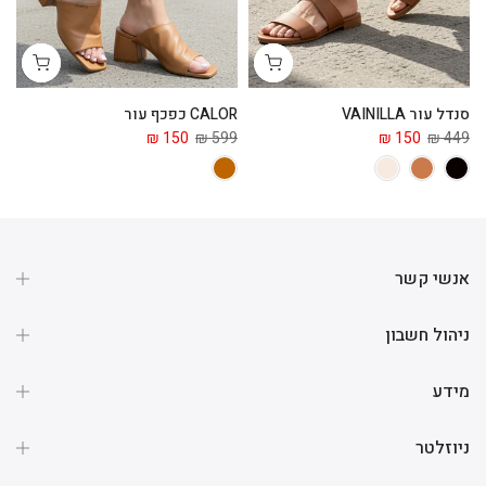
סנדל עור VAINILLA
CALOR כפכף עור
ga
 ₪
150 ₪
599 ₪
150 ₪
449 ₪
אנשי קשר
ניהול חשבון
מידע
ניוזלטר