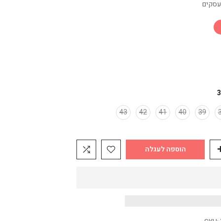
3
43
42
41
40
39
הוספה לעגלה