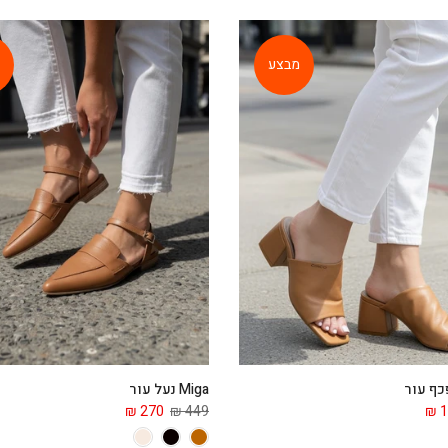
מבצע
Miga נעל עור
270 ₪
449 ₪
1