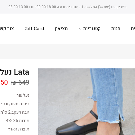
א״ת יקנעם (ישראל) המלאכה 1 פתוח בימים א-ה 09:00-18:00 יום ו 08:00-13:00
ת
חנות
קטגוריות
מציאון
Gift Card
צור קש
Lata נעל עור
50 ₪
649 ₪
נעל עור
ביטנת מעור, ורפי
גובה העקב 2 ס"מ
מידות 36 -43
תוצרת הארץ