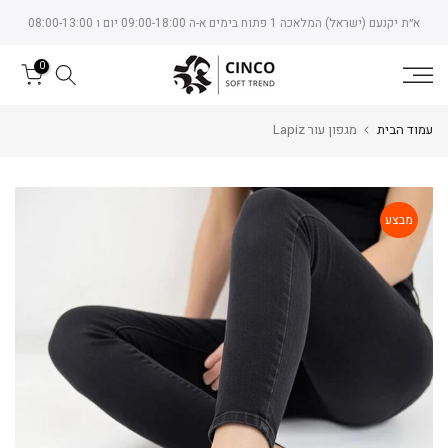
Skip
א״ת יקנעם (ישראל) המלאכה 1 פתוח בימים א-ה 09:00-18:00 יום ו 08:00-13:00
to
content
0
עמוד הבית
מגפון עור Lapiz
מבצע