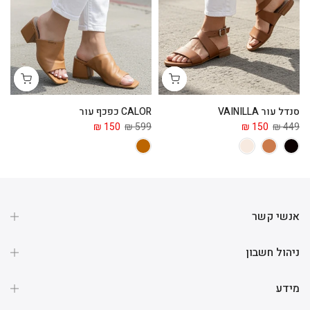
סנדל עור VAINILLA
CALOR כפכף עור
ga
 ₪
150 ₪
599 ₪
150 ₪
449 ₪
אנשי קשר
ניהול חשבון
מידע