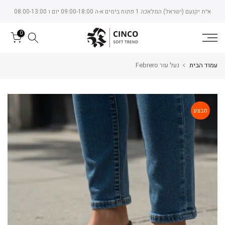
Skip
א״ת יקנעם (ישראל) המלאכה 1 פתוח בימים א-ה 09:00-18:00 יום ו 08:00-13:00
to
content
0
עמוד הבית
נעל עור Febrero
מבצע