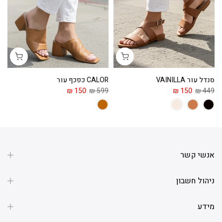
סנדל עור VAINILLA
CALOR כפכף עור
ga
 ₪
150 ₪
599 ₪
150 ₪
449 ₪
אנשי קשר
ניהול חשבון
מידע