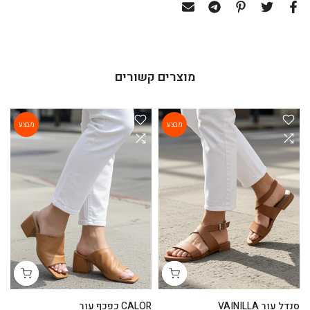
מוצרים קשורים
מבצע
מבצע
סנדל עור VAINILLA
CALOR כפכף עור
ga