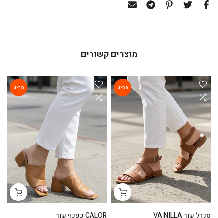
מוצרים קשורים
מבצע
מבצע
סנדל עור VAINILLA
CALOR כפכף עור
ga