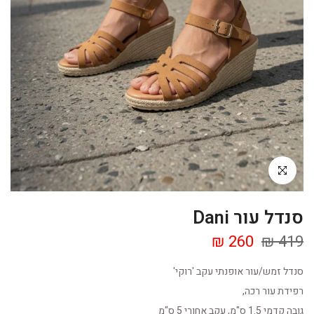
Click to enlarge
סנדל עור Dani
260 ₪
419 ₪
סנדל זמש/עור אופנתי עקב 'רוקי'
רפידת עור רכה,
גובה קדמי 1.5 ס"מ, עקב אחורי 5 ס"מ