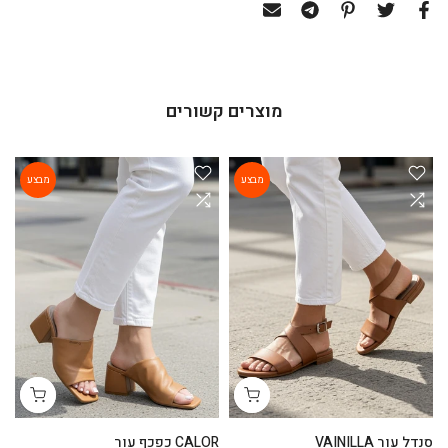
מוצרים קשורים
מבצע
מבצע
סנדל עור VAINILLA
CALOR כפכף עור
ga