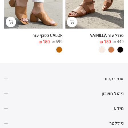
סנדל עור VAINILLA
CALOR כפכף עור
ga
 ₪
150 ₪
599 ₪
150 ₪
449 ₪
אנשי קשר
ניהול חשבון
מידע
ניוזלטר