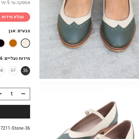
אספקה עד 5 ימי עסקים
טבלת מידות
צבעים:
אבן
מידות נעליים:
6
38
37
36
:
7211-Stone-36