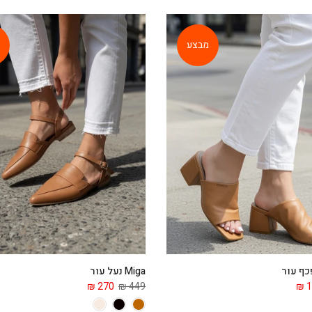
מבצע
Miga נעל עור
270 ₪
449 ₪
1