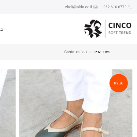
Skip
cheli@alda.co.il
052-616-6773
to
content
בי
עמוד הבית
נעל עור Casta
מבצע