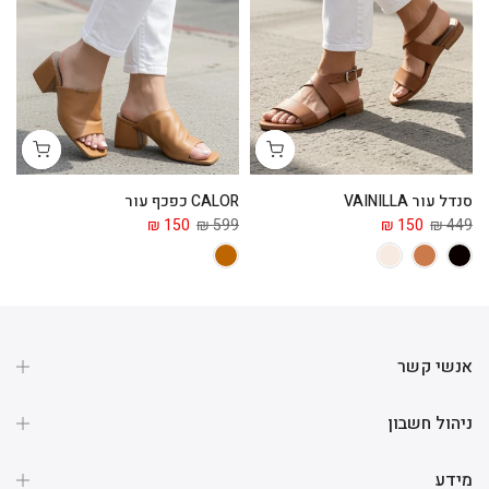
סנדל עור VAINILLA
CALOR כפכף עור
ga
 ₪
150 ₪
599 ₪
150 ₪
449 ₪
אנשי קשר
ניהול חשבון
מידע