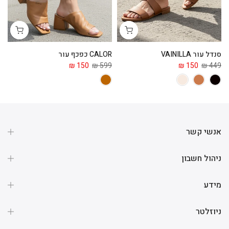
סנדל עור VAINILLA
CALOR כפכף עור
ga
 ₪
150 ₪
599 ₪
150 ₪
449 ₪
אנשי קשר
ניהול חשבון
מידע
ניוזלטר