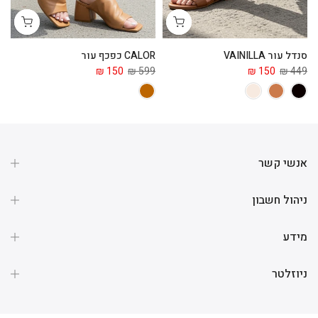
סנדל עור VAINILLA
CALOR כפכף עור
ga
 ₪
150 ₪
599 ₪
150 ₪
449 ₪
אנשי קשר
ניהול חשבון
מידע
ניוזלטר