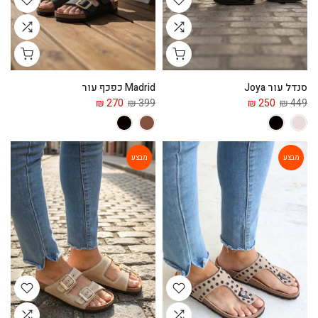
סנדל עור Joya
Madrid כפכף עור
270 ₪
399 ₪
250 ₪
449 ₪
מבצע
מבצע