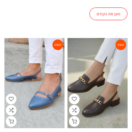
טען את הקודם
מבצע
מבצע