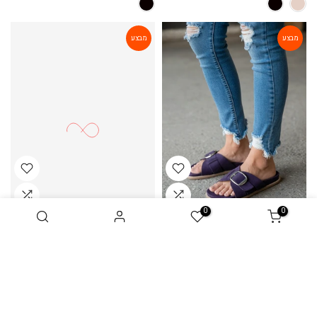
מבצע
מבצע
0
0
כפכף זמש Lili
Bilbao כפכף עור
270 ₪
399 ₪
150 ₪
280 ₪