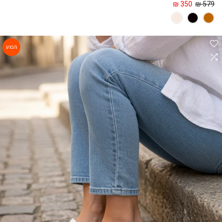
350 ₪
579 ₪
מבצע