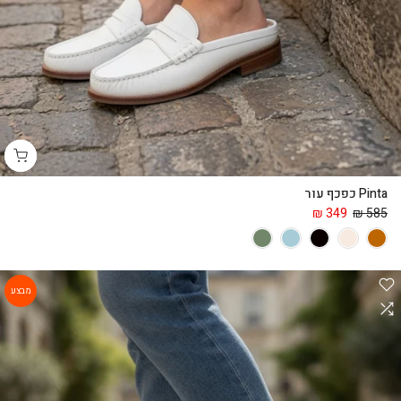
Pinta כפכף עור
349 ₪
585 ₪
מבצע