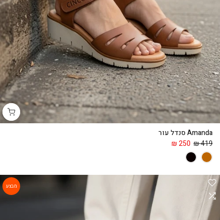
Amanda סנדל עור
250 ₪
419 ₪
מבצע