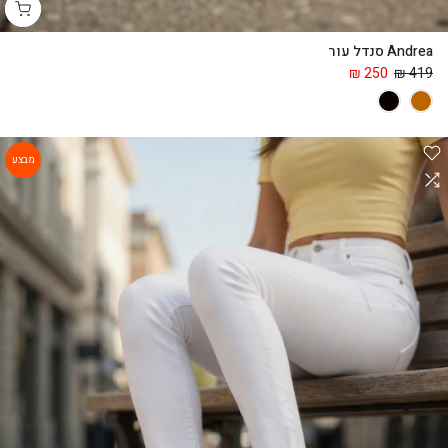
Andrea סנדל עור
250 ₪
419 ₪
מבצע