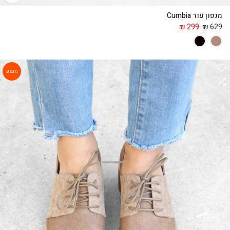
מגפון עור Cumbia
299 ₪
629 ₪
מבצע