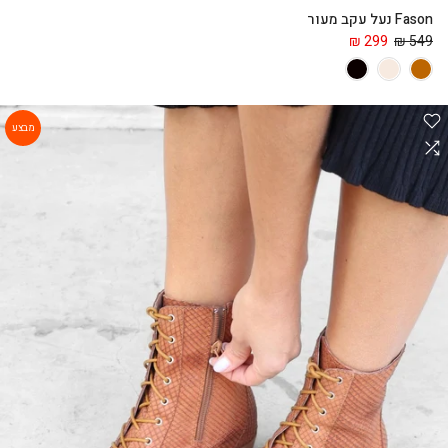
Fason נעל עקב מעור
299 ₪
549 ₪
מבצע