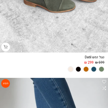
נעל זמש Datil
299 ₪
599 ₪
מבצע