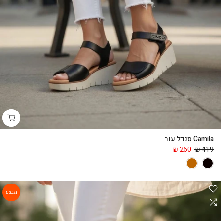
Camila סנדל עור
260 ₪
419 ₪
מבצע