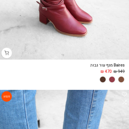
Baires מגף עור גבוה
470 ₪
949 ₪
מבצע