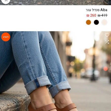
Alba סנדל עור
260 ₪
419 ₪
מבצע