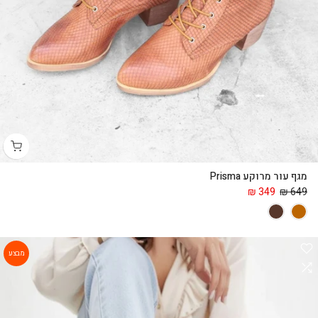
מגף עור מרוקע Prisma
349 ₪
649 ₪
מבצע